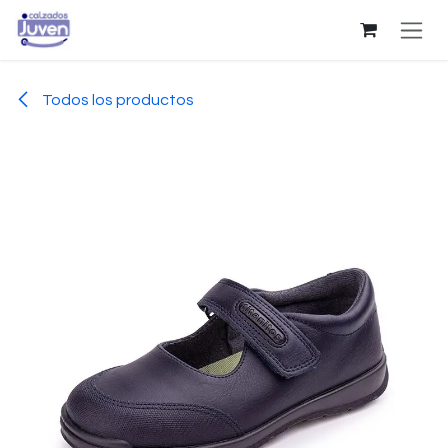
Ir al contenido
Todos los productos