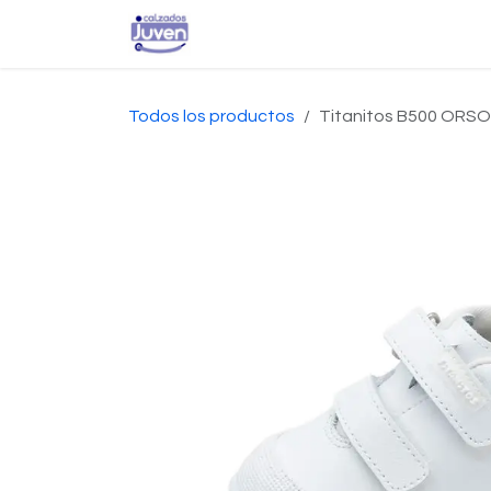
Ir al contenido
Inicio
Tienda
Conta
Todos los productos
Titanitos B500 ORS