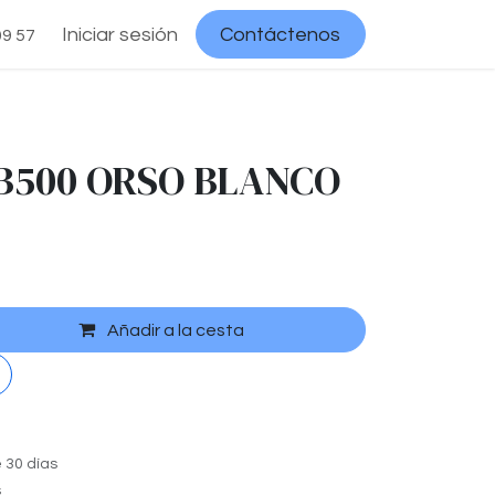
Iniciar sesión
Contáctenos
09 57
 B500 ORSO BLANCO
Añadir a la cesta
 30 días
s