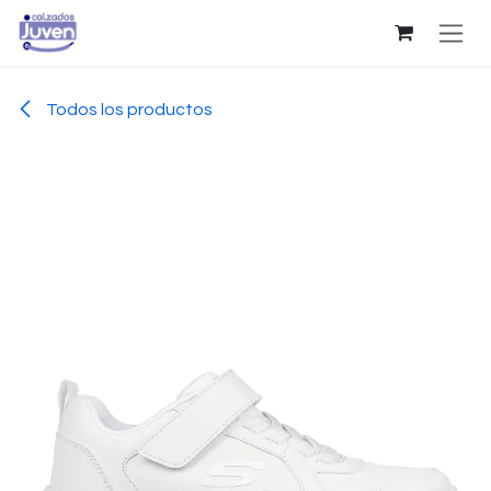
Ir al contenido
Todos los productos