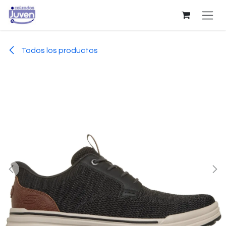
Ir al contenido
Todos los productos