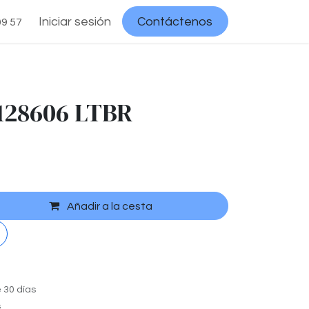
Iniciar sesión
Contáctenos
09 57
128606 LTBR
Añadir a la cesta
 30 días
s