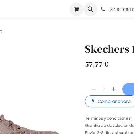
cto
+34 91 666 
BR
Skechers 
57,77
€
Comprar ahora
Términos y condiciones
Grantía de devolución de
Envío: 2-3 días laborable