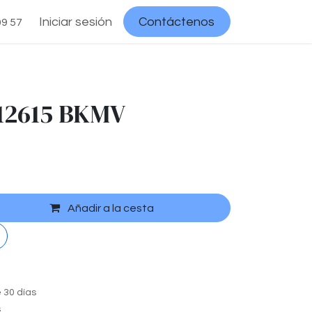
Iniciar sesión
Contáctenos
09 57
12615 BKMV
Añadir a la cesta
 30 días
s