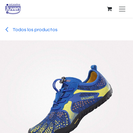
Ir al contenido
Todos los productos