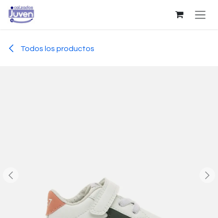
Ir al contenido
Todos los productos