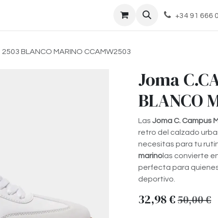
cto
+34 91 666 
N 2503 BLANCO MARINO CCAMW2503
Joma C.C
BLANCO 
Las
Joma C. Campus M
retro del calzado ur
necesitas para tu ruti
marino
las convierte en
perfecta para quienes
deportivo.
32,98
€
50,00
€