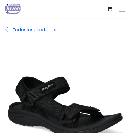
Ir al contenido
Todos los productos