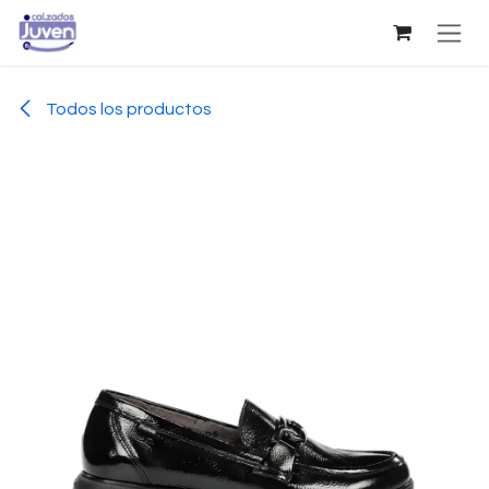
Ir al contenido
Todos los productos