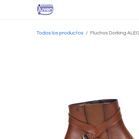
Ir al contenido
Inicio
Tienda
Conta
Todos los productos
Fluchos Dorking AL