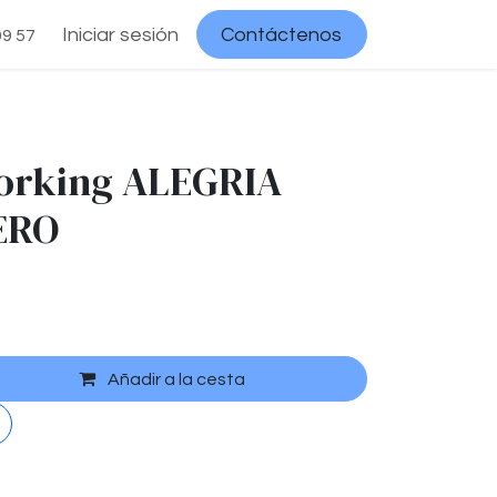
Iniciar sesión
Contáctenos
09 57
orking ALEGRIA
ERO
Añadir a la cesta