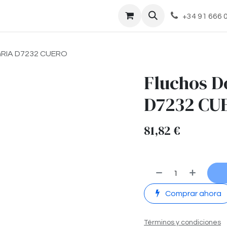
cto
+34 91 666 
EGRIA D7232 CUERO
Fluchos D
D7232 CU
81,82
€
Comprar ahora
Términos y condiciones