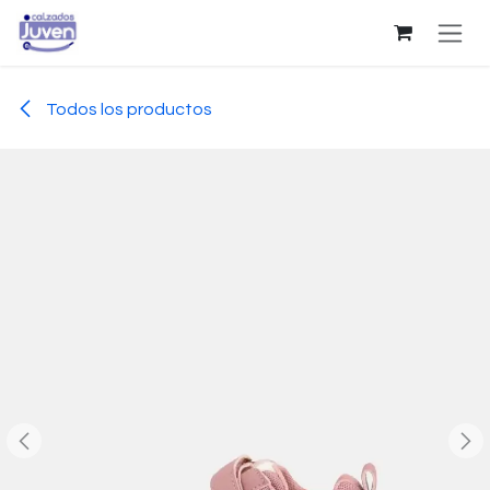
Ir al contenido
Todos los productos