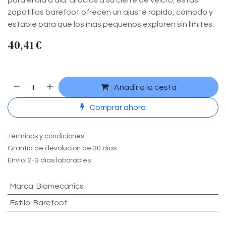
para el día a día. Gracias a su cierre de velcro, estas
zapatillas barefoot ofrecen un ajuste rápido, cómodo y
estable para que los más pequeños exploren sin límites.
40,41
€
Añadir a la cesta
Comprar ahora
Términos y condiciones
Grantía de devolución de 30 días
Envío: 2-3 días laborables
Marca
:
Biomecanics
Estilo
:
Barefoot