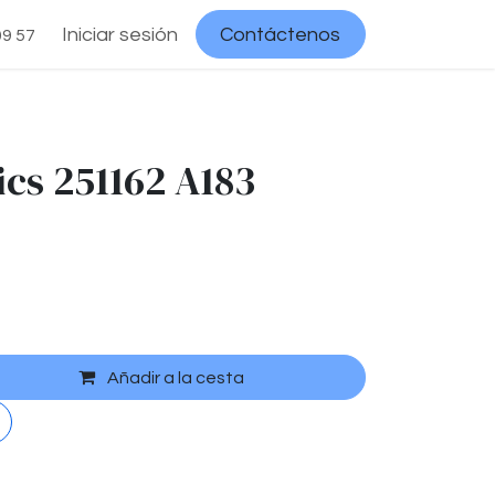
Iniciar sesión
Contáctenos
09 57
cs 251162 A183
Añadir a la cesta