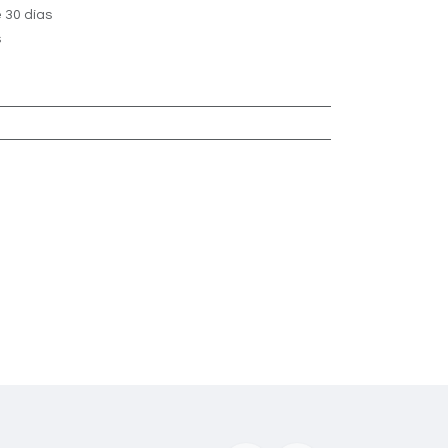
 30 días
s