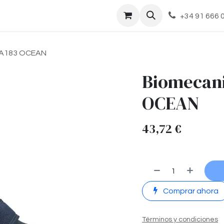
cto
+34 91 666 
 A183 OCEAN
Biomecani
OCEAN
43,72
€
Comprar ahora
Términos y condiciones