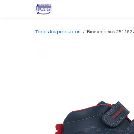
Ir al contenido
Inicio
Tienda
Conta
Todos los productos
Biomecanics 251162