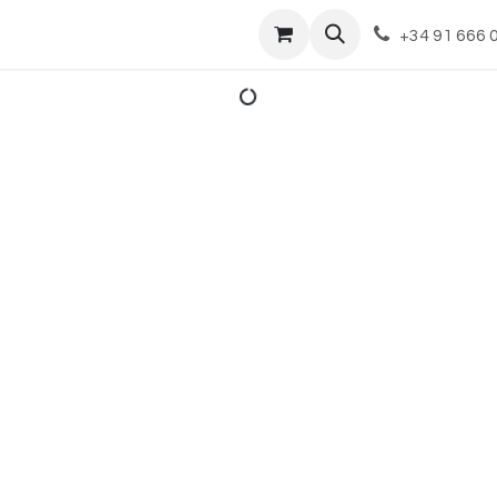
cto
+34 91 666 